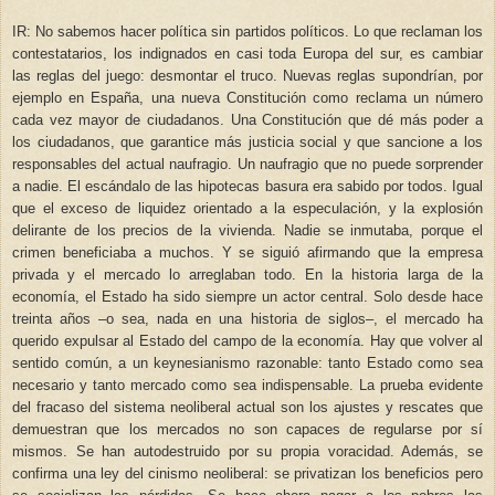
IR: No sabemos hacer política sin partidos políticos. Lo que reclaman los
contestatarios, los indignados en casi toda Europa del sur, es cambiar
las reglas del juego: desmontar el truco. Nuevas reglas supondrían, por
ejemplo en España, una nueva Constitución como reclama un número
cada vez mayor de ciudadanos. Una Constitución que dé más poder a
los ciudadanos, que garantice más justicia social y que sancione a los
responsables del actual naufragio. Un naufragio que no puede sorprender
a nadie. El escándalo de las hipotecas basura era sabido por todos. Igual
que el exceso de liquidez orientado a la especulación, y la explosión
delirante de los precios de la vivienda. Nadie se inmutaba, porque el
crimen beneficiaba a muchos. Y se siguió afirmando que la empresa
privada y el mercado lo arreglaban todo. En la historia larga de la
economía, el Estado ha sido siempre un actor central. Solo desde hace
treinta años –o sea, nada en una historia de siglos–, el mercado ha
querido expulsar al Estado del campo de la economía. Hay que volver al
sentido común, a un keynesianismo razonable: tanto Estado como sea
necesario y tanto mercado como sea indispensable. La prueba evidente
del fracaso del sistema neoliberal actual son los ajustes y rescates que
demuestran que los mercados no son capaces de regularse por sí
mismos. Se han autodestruido por su propia voracidad. Además, se
confirma una ley del cinismo neoliberal: se privatizan los beneficios pero