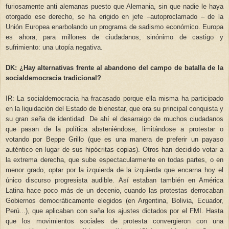
furiosamente anti alemanas puesto que Alemania, sin que nadie le haya
otorgado ese derecho, se ha erigido en jefe –autoproclamado – de la
Unión Europea enarbolando un programa de sadismo económico. Europa
es ahora, para millones de ciudadanos, sinónimo de castigo y
sufrimiento: una utopía negativa.
DK: ¿Hay alternativas frente al abandono del campo de batalla de la
socialdemocracia tradicional?
IR: La socialdemocracia ha fracasado porque ella misma ha participado
en la liquidación del Estado de bienestar, que era su principal conquista y
su gran seña de identidad. De ahí el desarraigo de muchos ciudadanos
que pasan de la política absteniéndose, limitándose a protestar o
votando por Beppe Grillo (que es una manera de preferir un payaso
auténtico en lugar de sus hipócritas copias). Otros han decidido votar a
la extrema derecha, que sube espectacularmente en todas partes, o en
menor grado, optar por la izquierda de la izquierda que encarna hoy el
único discurso progresista audible. Así estaban también en América
Latina hace poco más de un decenio, cuando las protestas derrocaban
Gobiernos democráticamente elegidos (en Argentina, Bolivia, Ecuador,
Perú...), que aplicaban con saña los ajustes dictados por el FMI. Hasta
que los movimientos sociales de protesta convergieron con una