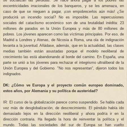
se socializan las pérdidas. Se hace ahora pagar a los pobres las
excentricidades irracionales de los banqueros, y se les amenaza, en
caso de que se nieguen a pagar, ¡con empobrecerlos aún más! ¿Se
producirá un incendio social? No es imposible. Las repercusiones
sociales del cataclismo económico son de una brutalidad inédita: 23
millones de parados en la Unión Europea y más de 80 millones de
pobres. Los jóvenes aparecen como las víctimas principales. Por eso, de
Madrid a Londres y Atenas, de Nicosia a Roma, una ola de indignación
levanta a la juventud. Añádase, además, que en la actualidad, las clases
medias también están asustadas porque el modelo neoliberal de
crecimiento las está abandonando al borde del camino. En España, una
parte se unió a los jóvenes para rechazar el integrismo ultraliberal de la
Unión Europea y del Gobierno. "No nos representan”, dijeron todos los
indignados.
DK: ¿Cómo ve Europa y el proyecto común europeo dominado,
estos años, por Alemania y su política de austeridad?
IR: El curso de la globalización parece como suspendido. Se habla cada
vez más de desglobalización, de descrecimiento. El péndulo había ido
demasiado lejos en la dirección neoliberal y ahora podría ir en la
dirección contraria. Ha llegado la hora de reinventar la política y el
mundo. Todas las sociedades del sur de Europa se han vuelto