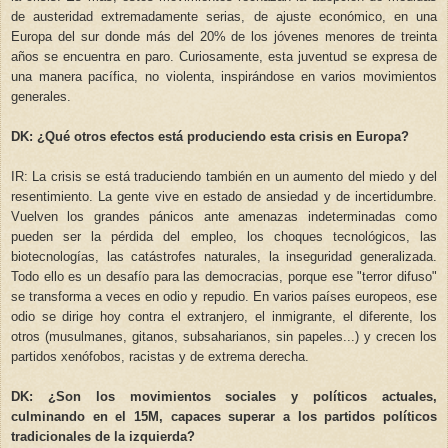
de austeridad extremadamente serias, de ajuste económico, en una
Europa del sur donde más del 20% de los jóvenes menores de treinta
años se encuentra en paro. Curiosamente, esta juventud se expresa de
una manera pacífica, no violenta, inspirándose en varios movimientos
generales.
DK: ¿Qué otros efectos está produciendo esta crisis en Europa?
IR: La crisis se está traduciendo también en un aumento del miedo y del
resentimiento. La gente vive en estado de ansiedad y de incertidumbre.
Vuelven los grandes pánicos ante amenazas indeterminadas como
pueden ser la pérdida del empleo, los choques tecnológicos, las
biotecnologías, las catástrofes naturales, la inseguridad generalizada.
Todo ello es un desafío para las democracias, porque ese "terror difuso"
se transforma a veces en odio y repudio. En varios países europeos, ese
odio se dirige hoy contra el extranjero, el inmigrante, el diferente, los
otros (musulmanes, gitanos, subsaharianos, sin papeles...) y crecen los
partidos xenófobos, racistas y de extrema derecha.
DK: ¿Son los movimientos sociales y políticos actuales,
culminando en el 15M, capaces superar a los partidos políticos
tradicionales de la izquierda?