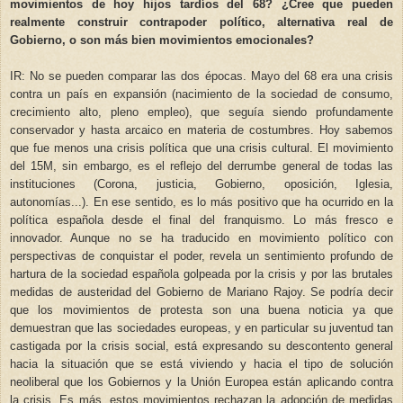
movimientos de hoy hijos tardíos del 68? ¿Cree que pueden
realmente construir contrapoder político, alternativa real de
Gobierno, o son más bien movimientos emocionales?
IR: No se pueden comparar las dos épocas. Mayo del 68 era una crisis
contra un país en expansión (nacimiento de la sociedad de consumo,
crecimiento alto, pleno empleo), que seguía siendo profundamente
conservador y hasta arcaico en materia de costumbres. Hoy sabemos
que fue menos una crisis política que una crisis cultural. El movimiento
del 15M, sin embargo, es el reflejo del derrumbe general de todas las
instituciones (Corona, justicia, Gobierno, oposición, Iglesia,
autonomías...). En ese sentido, es lo más positivo que ha ocurrido en la
política española desde el final del franquismo. Lo más fresco e
innovador. Aunque no se ha traducido en movimiento político con
perspectivas de conquistar el poder, revela un sentimiento profundo de
hartura de la sociedad española golpeada por la crisis y por las brutales
medidas de austeridad del Gobierno de Mariano Rajoy. Se podría decir
que los movimientos de protesta son una buena noticia ya que
demuestran que las sociedades europeas, y en particular su juventud tan
castigada por la crisis social, está expresando su descontento general
hacia la situación que se está viviendo y hacia el tipo de solución
neoliberal que los Gobiernos y la Unión Europea están aplicando contra
la crisis. Es más, estos movimientos rechazan la adopción de medidas