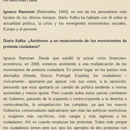
Por Diario Kafka | Adital
Ignacio Ramonet
(Redondela, 1943), es uno de los pensadores más
lúcidos de los últimos tiempos. Diario Kafka ha hablado con él sobre la
actualidad política, la crisis y los emergentes movimientos sociales,
Europa y el porvenir.
Diario Kafka: ¿Asistimos a un renacimiento de los movimientos de
protesta ciudadana?
Ignacio Ramonet: Desde que estalló la actual crisis financiero-
económica, en 2008, estamos asistiendo a una multiplicación de los
movimientos de protesta ciudadana. En primer lugar, en los países más
afectados (Irlanda, Grecia, Portugal, España), los ciudadanos –
cívicamente– apostaron por apoyar, con sus votos, a la oposición,
pensando que esta aportaría un cambio de política tendente a menos
austeridad y menos ajuste. Pero cuando todos estos países cambiaron
de Gobierno, pasando de la izquierda o centro-izquierda a la derecha o
centro-derecha, la estupefacción fue completa, ya que los nuevos
Gobiernos conservadores radicalizaron aún más las políticas restrictivas
y exigieron más sacrificios, más sangre y más lagrimas a los
ciudadanos. Ahí es cuando empiezan las protestas. Sobre todo porque
los ciudadanos tienen ante sus ojos los ejemplos de dos protestas con