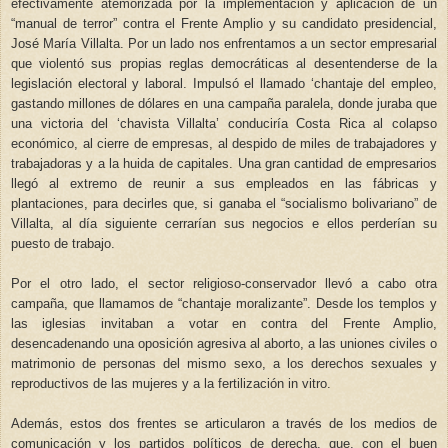
efectivamente atemorizada por la implementación y aplicación de un
“manual de terror” contra el Frente Amplio y su candidato presidencial,
José María Villalta. Por un lado nos enfrentamos a un sector empresarial
que violentó sus propias reglas democráticas al desentenderse de la
legislación electoral y laboral. Impulsó el llamado ‘chantaje del empleo,
gastando millones de dólares en una campaña paralela, donde juraba que
una victoria del ‘chavista Villalta’ conduciría Costa Rica al colapso
económico, al cierre de empresas, al despido de miles de trabajadores y
trabajadoras y a la huida de capitales. Una gran cantidad de empresarios
llegó al extremo de reunir a sus empleados en las fábricas y
plantaciones, para decirles que, si ganaba el “socialismo bolivariano” de
Villalta, al día siguiente cerrarían sus negocios e ellos perderían su
puesto de trabajo.
Por el otro lado, el sector religioso-conservador llevó a cabo otra
campaña, que llamamos de “chantaje moralizante”. Desde los templos y
las iglesias invitaban a votar en contra del Frente Amplio,
desencadenando una oposición agresiva al aborto, a las uniones civiles o
matrimonio de personas del mismo sexo, a los derechos sexuales y
reproductivos de las mujeres y a la fertilización in vitro.
Además, estos dos frentes se articularon a través de los medios de
comunicación y los partidos políticos de derecha, que, con el buen