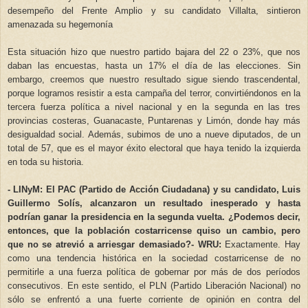
desempeño del Frente Amplio y su candidato Villalta, sintieron
amenazada su hegemonía
Esta situación hizo que nuestro partido bajara del 22 o 23%, que nos
daban las encuestas, hasta un 17% el día de las elecciones. Sin
embargo, creemos que nuestro resultado sigue siendo trascendental,
porque logramos resistir a esta campaña del terror, convirtiéndonos en la
tercera fuerza política a nivel nacional y en la segunda en las tres
provincias costeras, Guanacaste, Puntarenas y Limón, donde hay más
desigualdad social. Además, subimos de uno a nueve diputados, de un
total de 57, que es el mayor éxito electoral que haya tenido la izquierda
en toda su historia.
- LINyM: El PAC (Partido de Acción Ciudadana) y su candidato, Luis
Guillermo Solís, alcanzaron un resultado inesperado y hasta
podrían ganar la presidencia en la segunda vuelta. ¿Podemos decir,
entonces, que la población costarricense quiso un cambio, pero
que no se atrevió a arriesgar demasiado?
- WRU:
Exactamente. Hay
como una tendencia histórica en la sociedad costarricense de no
permitirle a una fuerza política de gobernar por más de dos períodos
consecutivos. En este sentido, el PLN (Partido Liberación Nacional) no
sólo se enfrentó a una fuerte corriente de opinión en contra del