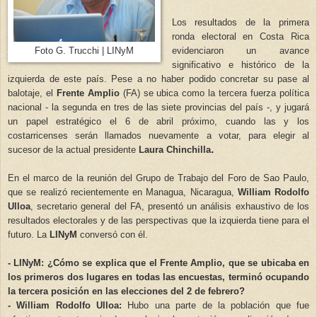
Los resultados de la primera
ronda electoral en Costa Rica
evidenciaron un avance
Foto G. Trucchi | LINyM
significativo e histórico de la
izquierda de este país. Pese a no haber podido concretar su pase al
balotaje, el
Frente Amplio
(FA) se ubica como la tercera fuerza política
nacional - la segunda en tres de las siete provincias del país -, y jugará
un papel estratégico el 6 de abril próximo, cuando las y los
costarricenses serán llamados nuevamente a votar, para elegir al
.
sucesor de la actual presidente
Laura Chinchilla
En el marco de la reunión del Grupo de Trabajo del Foro de Sao Paulo,
que se realizó recientemente en Managua, Nicaragua,
William Rodolfo
Ulloa
, secretario general del FA, presentó un análisis exhaustivo de los
resultados electorales y de las perspectivas que la izquierda tiene para el
futuro. La
LINyM
conversó con él.
- LINyM: ¿Cómo se explica que el Frente Amplio, que se ubicaba en
los primeros dos lugares en todas las encuestas, terminó ocupando
la tercera posición en las elecciones del 2 de febrero?
- William Rodolfo Ulloa:
Hubo una parte de la población que fue