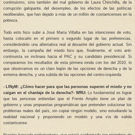
continuismo, sino también del mal gobierno de Laura Chinchilla, de la
corrupción galopante, del desempleo, de los efectos de las políticas
neoliberales, que han dejado a más de un millón de costarricenses en la
pobreza.
Todo esto hizo subir a José María Villalta en las intenciones de voto,
hasta colocarlo en el primero o segundo lugar de las preferencias,
considerándolo una alternativa real al desastre del gobierno actual. Sin
embargo, la campaña del miedo hizo que, finalmente, el voto anti-
continuista se inclinara hacia el PAC y su candidato presidencial. Si
comparamos los resultados de esta primera ronda con los del 2010, lo
que observamos es un claro bajón de las opciones de derecha y de la
extrema derecha, y una subida de las opciones del centro-izquierda.
- LINyM: ¿Cómo hacer para que las personas superen el miedo y no
caigan en el chantaje de la derecha?
- WRU:
Lo fundamental es lograr
que las personas entiendan que el Frente Amplio tiene un plan de
gobierno y unas propuestas programáticas que pretenden solucionar los
problemas reales del país, sin copiar ningún modelo, sino estudiando la
realidad nacional y proponiendo un modelo y una vía de salida
costarricense.
Nuestra bancada parlamentaria, que estará conformada por miembros de