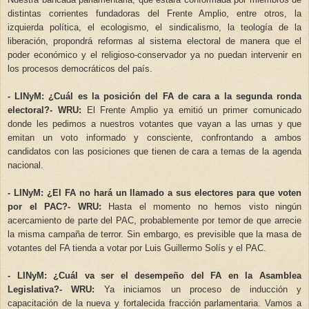
distintas corrientes fundadoras del Frente Amplio, entre otros, la
izquierda política, el ecologismo, el sindicalismo, la teología de la
liberación, propondrá reformas al sistema electoral de manera que el
poder económico y el religioso-conservador ya no puedan intervenir en
los procesos democráticos del país.
- LINyM: ¿Cuál es la posición del FA de cara a la segunda ronda
electoral?
- WRU:
El Frente Amplio ya emitió un primer comunicado
donde les pedimos a nuestros votantes que vayan a las urnas y que
emitan un voto informado y consciente, confrontando a ambos
candidatos con las posiciones que tienen de cara a temas de la agenda
nacional.
- LINyM: ¿El FA no hará un llamado a sus electores para que voten
por el PAC?
- WRU:
Hasta el momento no hemos visto ningún
acercamiento de parte del PAC, probablemente por temor de que arrecie
la misma campaña de terror. Sin embargo, es previsible que la masa de
votantes del FA tienda a votar por Luis Guillermo Solís y el PAC.
- LINyM: ¿Cuál va ser el desempeño del FA en la Asamblea
Legislativa?
- WRU:
Ya iniciamos un proceso de inducción y
capacitación de la nueva y fortalecida fracción parlamentaria. Vamos a